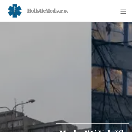
HolisticMed s.r.o.